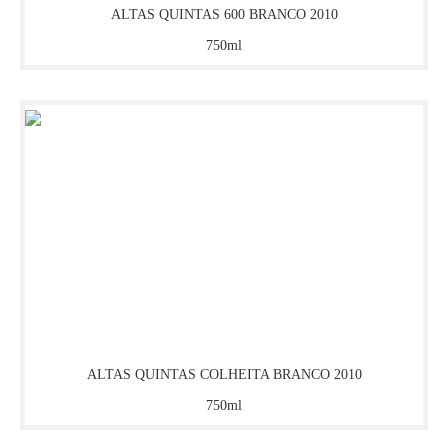
AVONDALE
ALTAS QUINTAS 600 BRANCO 2010
750ml
BADIA A COLTIBUONO
BARCAROLA
BARONS DE ROTHSCHILD
BATASIOLO
BEDIN
BENJAMIN ROMEO
ALTAS QUINTAS COLHEITA BRANCO 2010
BERLIQUET
750ml
BODEGA CORREAS