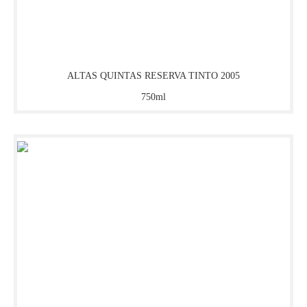
CARDINAL VILLEMAURINE
CARMELO PATTI
ALTAS QUINTAS RESERVA TINTO 2005
CARMEN
750ml
CARO (CATENA ZAPATA & CHÂTEAU LAFITE-
ROTHSCHILD)
CARTUXA
CASA FERREIRINHA
CASA SILVA
CASABLANCA