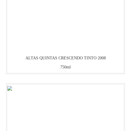
BOUZA
BRESSIA
BRUNEL PÈRE ET FILS
BRUNO GIACOSA
ALTAS QUINTAS CRESCENDO TINTO 2008
750ml
CADET BON
CALITERRA
CALLIA
CALON SÉGUR