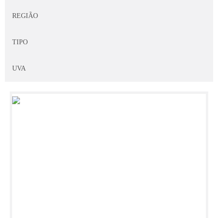
ANTINORI
REGIÃO
ANTONIN GUYON
TIPO
AQUITÂNIA
UVA
ARALDICA
ARGENTO
ARTAZU
ARZUAGA NAVARRO
AVELEDA