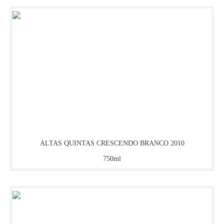
BODEGA LOS TONELES
BODEGA MUÑOZ
BODEGAS CHANDON
BODEGAS PEIQUE
BODEGAS VALDEMAR
ALTAS QUINTAS CRESCENDO BRANCO 2010
750ml
BODEGAS VICTORIA
BORBA
BOUSCAUT