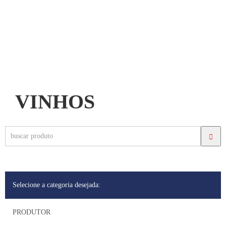
VINHOS
ACHAVAL FERRER
ALAIN BRUMONT
ALBINO ARMANI
Selecione a categoria desejada:
ALIÓN (VEGA SICILIA)
PRODUTOR
ALTAIR