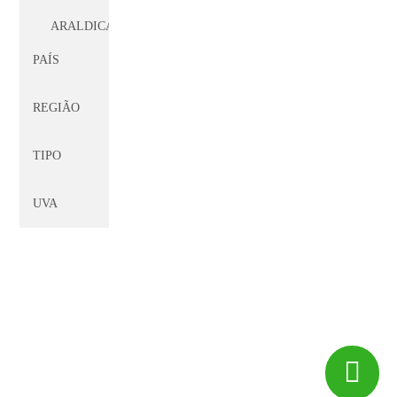
ARALDICA
PAÍS
ARGENTO
REGIÃO
ARTAZU
TIPO
ARZUAGA
NAVARRO
UVA
AVELEDA
AVONDALE
BADIA
A
COLTIBUONO
© 2017 -
Big Peixe
CF