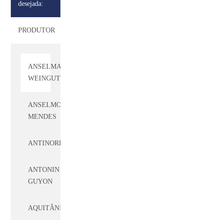
ANGELO
desejada:
GAJA
PRODUTOR
ANGELUS
ANSELMANN
WEINGUT
ANSELMO
MENDES
ANTINORI
ANTONIN
GUYON
AQUITÂNIA