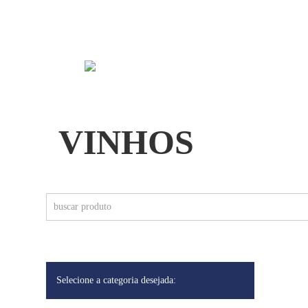
MONTES
QUEM SOMOS
PEIXES
MONTGRAS
MONTILLE
VINHOS
MORANDÉ
MURIEL
NATIVA
NIERPORT
Selecione a categoria desejada:
NIETO SENETINER