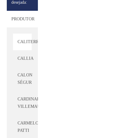
GIACOSA
desejada:
CADET
PRODUTOR
BON
CALITERRA
CALLIA
CALON
SÉGUR
CARDINAL
VILLEMAURINE
CARMELO
PATTI