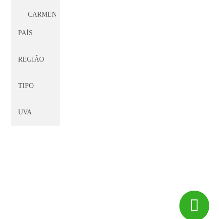
CARMEN
PAÍS
CARO
(CATENA
REGIÃO
ZAPATA
&
TIPO
CHÂTEAU
LAFITE-
ROTHSCHILD)
UVA
CARTUXA
CASA
FERREIRINHA
CASA
SILVA
© 2017 -
Big Peixe
CF