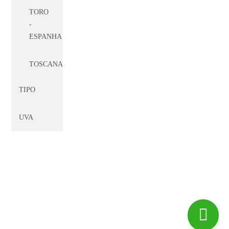
TORO
-
ESPANHA
TOSCANA
-
ITÁLIA
TIPO
VALE
UVA
CALCHAQUI
-
ARGENTINA
VALE
CENTRAL
-
CHILE
© 2017 -
Big Peixe
CF