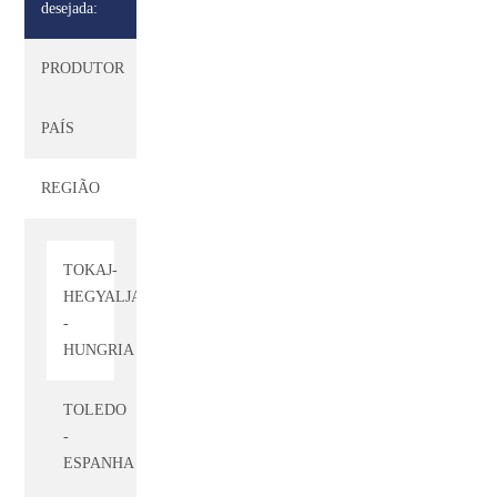
desejada:
SAUTERNES
-
PRODUTOR
FRANÇA
PAÍS
SERRA
GAÚCHA
-
REGIÃO
BRASIL
TOKAJ-
HEGYALJA
-
HUNGRIA
TOLEDO
-
ESPANHA