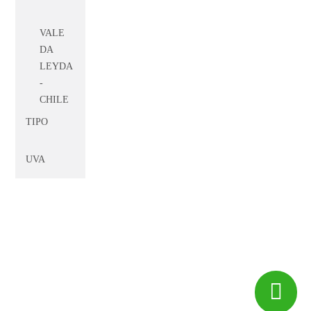
VALE
DA
LEYDA
-
CHILE
TIPO
VALE
DE
UVA
CASABLANCA
-
CHILE
VALE
DE
HERAULTT
-
FRANÇA
© 2017 -
Big Peixe
CF