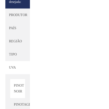
desejada:
NEBBIOLO
PRODUTOR
PEDERNÃ
PAÍS
PERRUM
REGIÃO
PETIT
VERDOT
TIPO
PINOT
UVA
GRIGIO
PINOT
NOIR
PINOTAGE