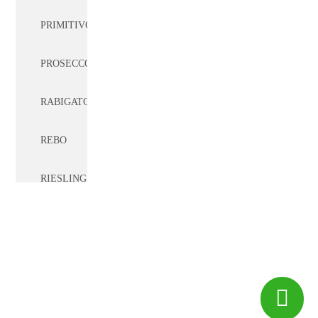
PRIMITIVO
PROSECCO
RABIGATO
REBO
RIESLING
ROLLE
RONDINELLA
ROUPEIRO
© 2017 -
Big Peixe
CF