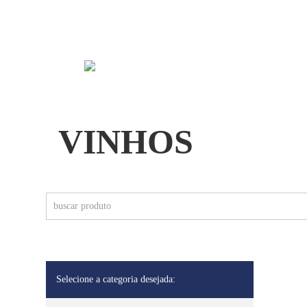
FERNÃO PIRES
QUEM SOMOS
PEIXES
FURMINT
GAMAY
VINHOS
GARGANEGA
GEWÜRZTRAMINER
GEWÜRZTRAMINER
GOUVEIO
Selecione a categoria desejada:
GRACIANO